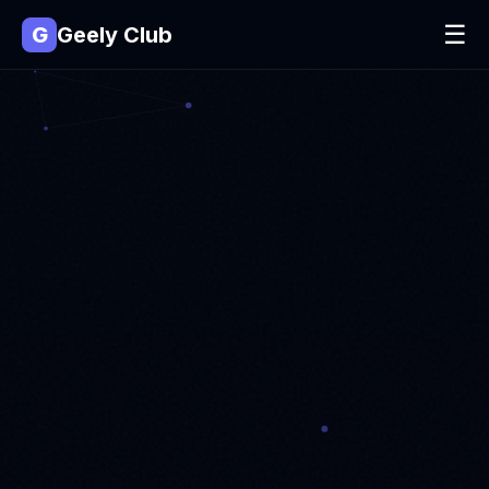
☰
G
Geely Club